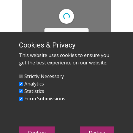
DearFlip: Loading
PDF ...
Cookies & Privacy
This website uses cookies to ensure you
get the best experience on our website.
Strictly Necessary
Analytics
Statistics
Form Submissions
CFAE da Beira Interior | Reservados todos os
direitos | 2025 | Desenvolvimento: Paulo Morais -
Embaixador Digital do CFAE da Beira Interior
Confirm
Decline